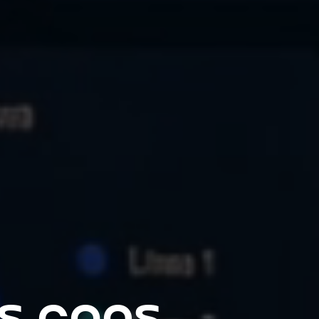
tros
 ejecuta