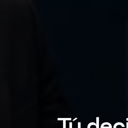
Tú 
constru