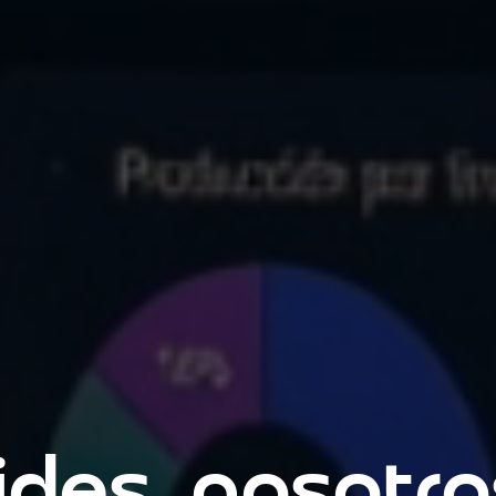
decides, noso
imos y la IA