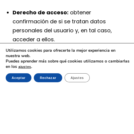
Derecho de acceso:
obtener
confirmación de si se tratan datos
personales del usuario y, en tal caso,
acceder a ellos.
Derecho de rectificación:
solicitar la
Utilizamos cookies para ofrecerte la mejor experiencia en
nuestra web.
corrección de datos inexactos o
Puedes aprender más sobre qué cookies utilizamos o cambiarlas
incompletos.
en los
.
ajustes
Derecho de supresión («derecho al
Aceptar
Rechazar
Ajustes
olvido»):
solicitar la eliminación de los
datos personales cuando, entre otros
motivos, ya no sean necesarios para los
fines para los que fueron recogidos.
Derecho de limitación del tratamiento:
solicitar que se limite el tratamiento de